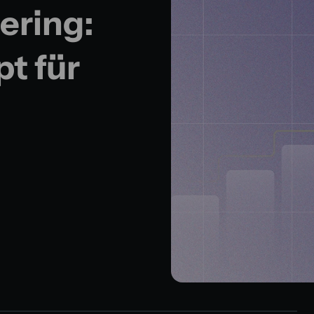
ering:
t für