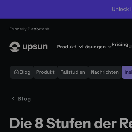
Unlock i
Formerly Platform.sh
Pricing
Produkt
Lösungen
U
Blog
Produkt
Fallstudien
Nachrichten
Ins
Blog
Die 8 Stufen der R