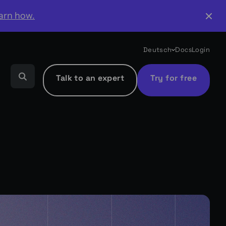
arn how.
Deutsch
Docs
Login
Talk to an expert
Try for free