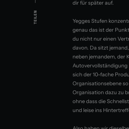
dir für später auf.
TEILEN
Yegges Stufen konzentr
genau das ist der Punkt
du nicht nur einen Ver
davon. Da sitzt jemand,
neben jemandem, der KI
Autovervollständigung 
sich der 10-fache Produ
Organisationsebene so g
Organisation dazu zu b
ohne dass die Schnellst
und leise ins Hintertref
Also haben wir dieselb