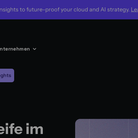
nsights to future-proof your cloud and AI strategy.
Le
nternehmen
ights
eife im